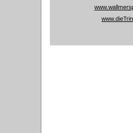
www.wallmersp
www.dieTrin